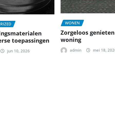
WONEN
RIZED
Zorgeloos geniete
ingsmaterialen
woning
erse toepassingen
admin
mei 18, 202
jun 10, 2026