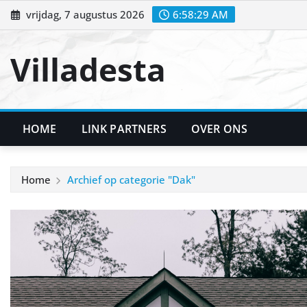
Ga
vrijdag, 7 augustus 2026
6:58:30 AM
naar
de
Villadesta
inhoud
HOME
LINK PARTNERS
OVER ONS
Home
Archief op categorie "Dak"