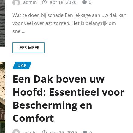
admin
apr 18, 2026
0
Wat te doen bij schade Een lekkage aan uw dak kan
voor veel overlast zorgen. Het is belangrijk om
snel…
LEES MEER
DAK
Een Dak boven uw
Hoofd: Essentieel voor
Bescherming en
Comfort
admin
nov 25, 2025
0