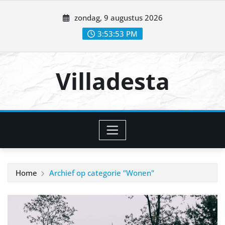
Ga
zondag, 9 augustus 2026
naar
de
3:53:54 PM
inhoud
Villadesta
Home
Archief op categorie "Wonen"