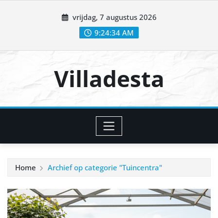
Ga
vrijdag, 7 augustus 2026
naar
de
9:24:34 AM
inhoud
Villadesta
Home
Archief op categorie "Tuincentra"