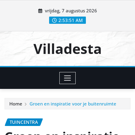
Ga
vrijdag, 7 augustus 2026
naar
de
2:53:52 AM
inhoud
Villadesta
Home
Groen en inspiratie voor je buitenruimte
TUINCENTRA