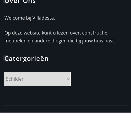
Over Ons
Welcome bij Villadesta.
Op deze website kunt u lezen over, constructie,
meubelen en andere dingen die bij jouw huis past.
Catergorieën
Catergorieën
Copyright © 2025 | Aangedreven door
WordPress
|
NewsExo
door
ThemeArile