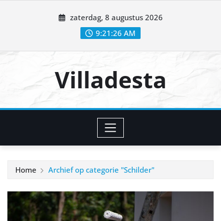
Ga
zaterdag, 8 augustus 2026
naar
de
9:21:26 AM
inhoud
Villadesta
Home
Archief op categorie "Schilder"