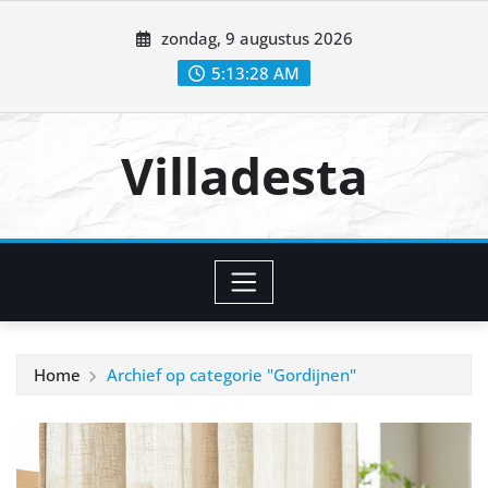
Ga
zondag, 9 augustus 2026
naar
de
5:13:29 AM
inhoud
Villadesta
Home
Archief op categorie "Gordijnen"