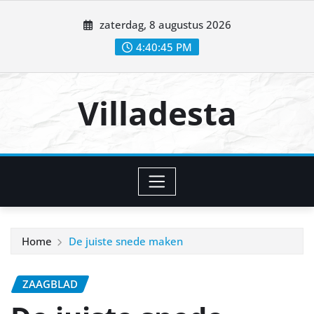
Ga
zaterdag, 8 augustus 2026
naar
de
4:40:46 PM
inhoud
Villadesta
Home
De juiste snede maken
ZAAGBLAD