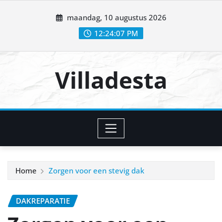
Ga
maandag, 10 augustus 2026
naar
de
12:24:08 PM
inhoud
Villadesta
Home
Zorgen voor een stevig dak
DAKREPARATIE